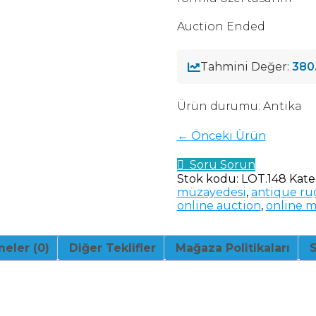
Auction Ended
Tahmini Değer:
380
Ürün durumu:
Antika
← Önceki Ürün
Soru Sorun
Stok kodu:
LOT.148
Kate
müzayedesi
,
antique ru
online auction
,
online 
eler (0)
Diğer Teklifler
Mağaza Politikaları
S