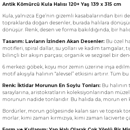
Antik Kömürcü Kula Halısı 120+ Yaş 139 x 315 cm
Kula, yalnızca Ege’nin gizemli kasabalarından biri de
topraklarda doğan desenler, burada halılara dönüşür. 
dönüşür. Renk, desen ve forma bakıldığında, bir halıdan
Tasarım: Lavların İzinden Akan Desenler:
Bu özel ha
motifleri, spiral dallar, su yolları ve kadim tamgalar,
bilinçli bir akışın parçası; organik ve sezgisel bir den
6 merkezi göbek, koyu mor zemin üzerine inşa edilmi
motif akışıyla halının “alevsel” etkisini artırır. Tüm
Renk: İktidar Morunun En Soylu Tonları:
Bu halının t
saraylarına, aristokratların koleksiyonlarından müze
morunun nadide tonlarıdır. Bu halıda da, morun en k
Bordürler, morun gölgesinde kalan sarı ve toprak to
morlar; kimi zaman kırmızıya, kimi zaman laciverte ç
Form ve Kullanım: Yan Halı Olarak Çok Yönlü Bir Mi