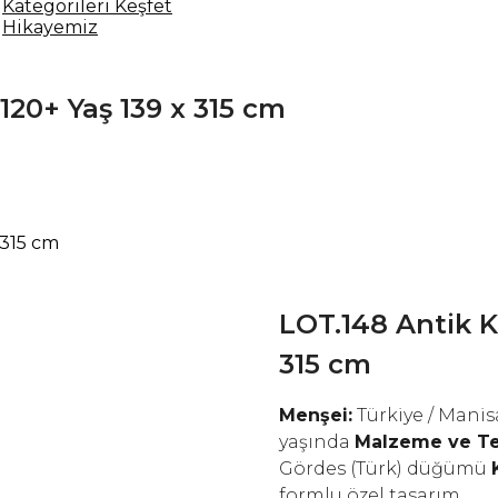
Kategorileri Keşfet
Hikayemiz
120+ Yaş 139 x 315 cm
 315 cm
LOT.148 Antik K
315 cm
Menşei:
Türkiye / Manis
yaşında
Malzeme ve Te
Gördes (Türk) düğümü
formlu özel tasarım