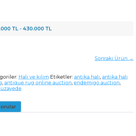
.000 TL - 430.000 TL
Sonraki Ürün →
goriler:
Halı ve kilim
Etiketler:
antika halı
,
antika halı
g
,
antique rug online auction
,
endemigo auction
,
müzayede
orular