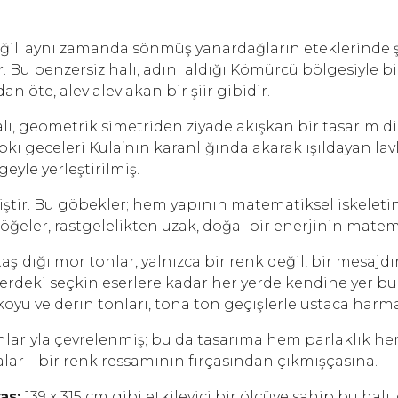
ğil; aynı zamanda sönmüş yanardağların eteklerinde şek
Bu benzersiz halı, adını aldığı Kömürcü bölgesiyle bir
 öte, alev alev akan bir şiir gibidir.
lı, geometrik simetriden ziyade akışkan bir tasarım di
 tıpkı geceleri Kula’nın karanlığında akarak ışıldayan l
geyle yerleştirilmiş.
ştir. Bu göbekler; hem yapının matematiksel iskelet
 bu öğeler, rastgelelikten uzak, doğal bir enerjinin ma
aşıdığı mor tonlar, yalnızca bir renk değil, bir mesajdı
lerdeki seçkin eserlere kadar her yerde kendine yer bu
oyu ve derin tonları, tona ton geçişlerle ustaca harm
nlarıyla çevrelenmiş; bu da tasarıma hem parlaklık h
alar – bir renk ressamının fırçasından çıkmışçasına.
ras:
139 x 315 cm gibi etkileyici bir ölçüye sahip bu hal