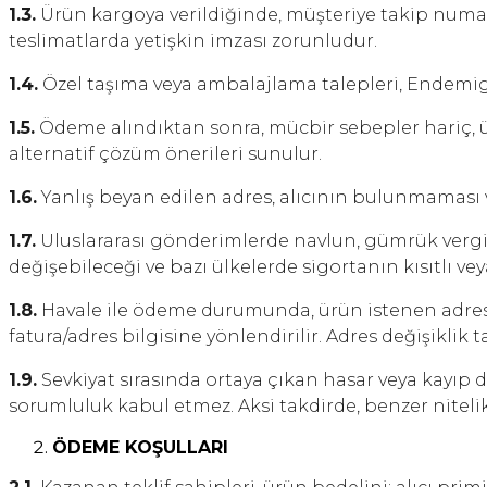
1.3.
Ürün kargoya verildiğinde, müşteriye takip numaras
teslimatlarda yetişkin imzası zorunludur.
1.4.
Özel taşıma veya ambalajlama talepleri, Endemigo 
1.5.
Ödeme alındıktan sonra, mücbir sebepler hariç, ürü
alternatif çözüm önerileri sunulur.
1.6.
Yanlış beyan edilen adres, alıcının bulunmaması v
1.7.
Uluslararası gönderimlerde navlun, gümrük vergi
değişebileceği ve bazı ülkelerde sigortanın kısıtlı v
1.8.
Havale ile ödeme durumunda, ürün istenen adrese
fatura/adres bilgisine yönlendirilir. Adres değişikli
1.9.
Sevkiyat sırasında ortaya çıkan hasar veya kayıp
sorumluluk kabul etmez. Aksi takdirde, benzer niteli
ÖDEME KOŞULLARI