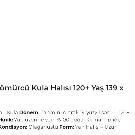
ömürcü Kula Halısı 120+ Yaş 139 x
a – Kula
Dönem:
Tahmini olarak 19. yüzyıl sonu – 120+
knik:
Yün üzerine yün; %100 doğal Kirman ipliği;
Kondisyon:
Olağanüstü
Form:
Yan Halısı – Uzun