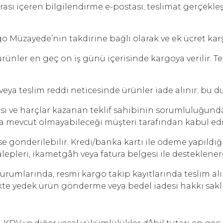
ı içeren bilgilendirme e-postası; teslimat gerçekleşti
Müzayede’nin takdirine bağlı olarak ve ek ücret karşı
nler en geç on iş günü içerisinde kargoya verilir. Tes
eya teslim reddi neticesinde ürünler iade alınır; bu 
si ve harçlar kazanan teklif sahibinin sorumluluğund
eya mevcut olmayabileceği müşteri tarafından kabul edil
 gönderilebilir. Kredi/banka kartı ile ödeme yapıldı
k talepleri, ikametgâh veya fatura belgesi ile destekle
 durumlarında, resmi kargo takip kayıtlarında teslim 
kte yedek ürün gönderme veya bedel iadesi hakkı saklı