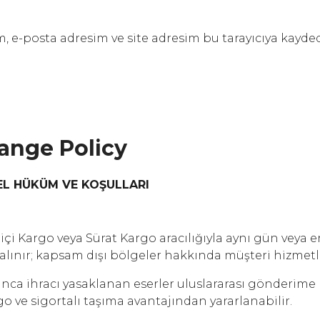
 e-posta adresim ve site adresim bu tarayıcıya kayded
hange Policy
EL HÜKÜM VE KOŞULLARI
 Kargo veya Sürat Kargo aracılığıyla aynı gün veya ert
ınır; kapsam dışı bölgeler hakkında müşteri hizmetle
ınca ihracı yasaklanan eserler uluslararası gönderim
rgo ve sigortalı taşıma avantajından yararlanabilir.