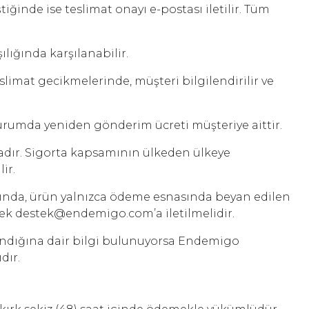
ğinde ise teslimat onayı e-postası iletilir. Tüm
lığında karşılanabilir.
limat gecikmelerinde, müşteri bilgilendirilir ve
durumda yeniden gönderim ücreti müşteriye aittir.
adır. Sigorta kapsamının ülkeden ülkeye
ir.
ğında, ürün yalnızca ödeme esnasında beyan edilen
nerek destek@endemigo.com’a iletilmelidir.
alındığına dair bilgi bulunuyorsa Endemigo
dır.