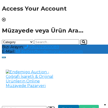
Access Your Account
Müzayede veya Ürün Ara...
Bizi Arayın:
+902129510089
E-Mail:
destek@endemigoauction.com