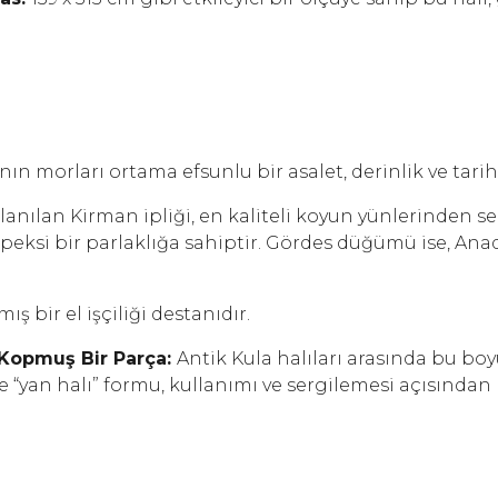
ının morları ortama efsunlu bir asalet, derinlik ve tari
lanılan Kirman ipliği, en kaliteli koyun yünlerinden se
e ipeksi bir parlaklığa sahiptir. Gördes düğümü ise, 
ş bir el işçiliği destanıdır.
 Kopmuş Bir Parça:
Antik Kula halıları arasında bu bo
e “yan halı” formu, kullanımı ve sergilemesi açısında