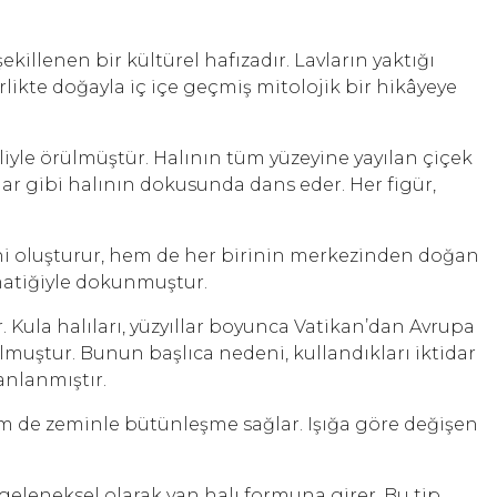
illenen bir kültürel hafızadır. Lavların yaktığı
likte doğayla iç içe geçmiş mitolojik bir hikâyeye
liyle örülmüştür. Halının tüm yüzeyine yayılan çiçek
avlar gibi halının dokusunda dans eder. Her figür,
ini oluşturur, hem de her birinin merkezinden doğan
tematiğiyle dokunmuştur.
r. Kula halıları, yüzyıllar boyunca Vatikan’dan Avrupa
lmuştur. Bunun başlıca nedeni, kullandıkları iktidar
anlanmıştır.
em de zeminle bütünleşme sağlar. Işığa göre değişen
ı, geleneksel olarak yan halı formuna girer. Bu tip