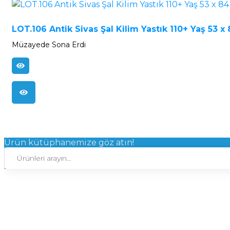
LOT.106 Antik Sivas Şal Kilim Yastık 110+ Yaş 53 x
Müzayede Sona Erdi
Ürün kütüphanemize göz atın!