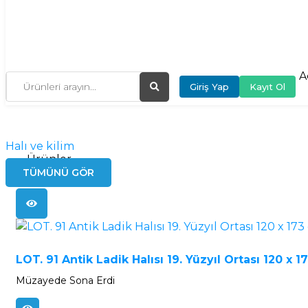
A
Giriş Yap
Kayıt Ol
Halı ve kilim
152
Ürünler
TÜMÜNÜ GÖR
LOT. 91 Antik Ladik Halısı 19. Yüzyıl Ortası 120 x 
Müzayede Sona Erdi