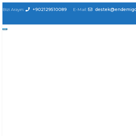
Bizi Arayın:
+902129510089
E-Mail:
destek@endemigo