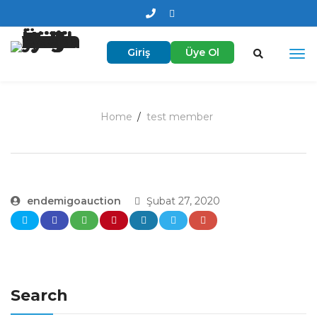
Giriş
Üye Ol
Home
test member
endemigoauction
Şubat 27, 2020
Search