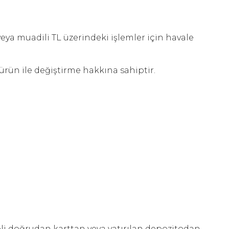
eya muadili TL üzerindeki işlemler için havale
rün ile değiştirme hakkına sahiptir.
eli doğrudan karttan veya yatırılan depozitodan