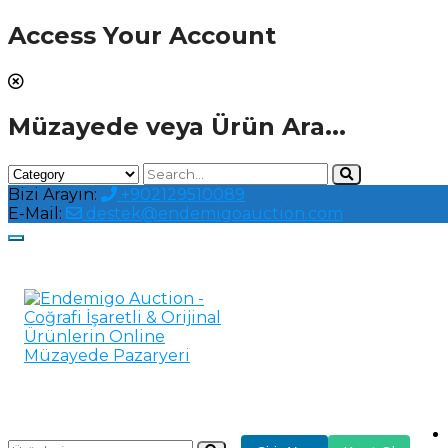
Access Your Account
Müzayede veya Ürün Ara...
Bizi Arayın:
+902129510089
E-Mail:
destek@endemigoauction.com