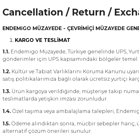
Cancellation / Return / Exc
ENDEMiGO MÜZAYEDE - ÇEVRİMİÇİ MÜZAYEDE GEN
KARGO VE TESLİMAT
1.1.
Endemigo Müzayede, Türkiye genelinde UPS, Yurtiçi
gönderimler için UPS kapsamındaki bölgeler temel al
1.2.
Kültür ve Tabiat Varlıklarını Koruma Kanunu uyar
satış politikalarımıza bağlı olarak ücretsiz yurtiçi ka
1.3.
Ürün kargoya verildiğinde, müşteriye takip numaras
teslimatlarda yetişkin imzası zorunludur.
1.4.
Özel taşıma veya ambalajlama talepleri, Endemigo 
1.5.
Ödeme alındıktan sonra, mücbir sebepler hariç, ürü
alternatif çözüm önerileri sunulur.