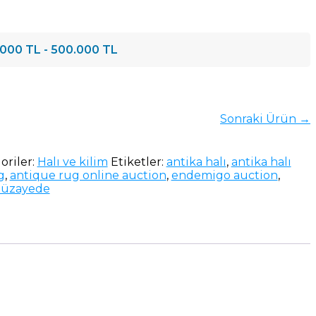
000 TL - 500.000 TL
Sonraki Ürün →
oriler:
Halı ve kilim
Etiketler:
antika halı
,
antika halı
g
,
antique rug online auction
,
endemigo auction
,
müzayede