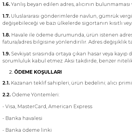
1.6.
Yanlış beyan edilen adres, alıcının bulunmaması v
1.7.
Uluslararası gönderimlerde navlun, gümrük vergi
değişebileceği ve bazı ülkelerde sigortanın kısıtlı v
1.8.
Havale ile ödeme durumunda, ürün istenen adrese
fatura/adres bilgisine yönlendirilir. Adres değişikli
1.9.
Sevkiyat sırasında ortaya çıkan hasar veya kayıp
sorumluluk kabul etmez. Aksi takdirde, benzer niteli
ÖDEME KOŞULLARI
2.1.
Kazanan teklif sahipleri, ürün bedelini; alıcı pri
2.2.
Ödeme Yöntemleri:
- Visa, MasterCard, American Express
- Banka havalesi
- Banka ödeme linki