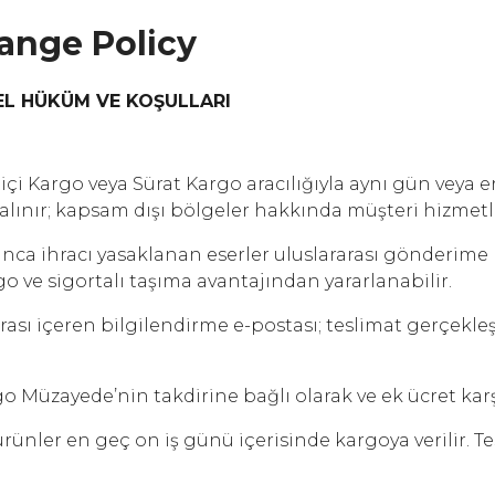
hange Policy
EL HÜKÜM VE KOŞULLARI
 Kargo veya Sürat Kargo aracılığıyla aynı gün veya ert
ınır; kapsam dışı bölgeler hakkında müşteri hizmetle
ınca ihracı yasaklanan eserler uluslararası gönderim
rgo ve sigortalı taşıma avantajından yararlanabilir.
ı içeren bilgilendirme e-postası; teslimat gerçekleşti
Müzayede’nin takdirine bağlı olarak ve ek ücret karşı
nler en geç on iş günü içerisinde kargoya verilir. Tes