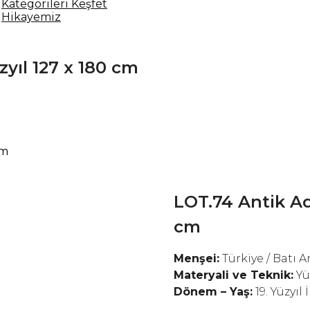
Kategorileri Keşfet
Hikayemiz
zyıl 127 x 180 cm
cm
LOT.74 Antik Ada
cm
Menşei:
Türkiye / Batı 
Materyali ve Teknik:
Yü
Dönem – Yaş:
19. Yüzyıl 