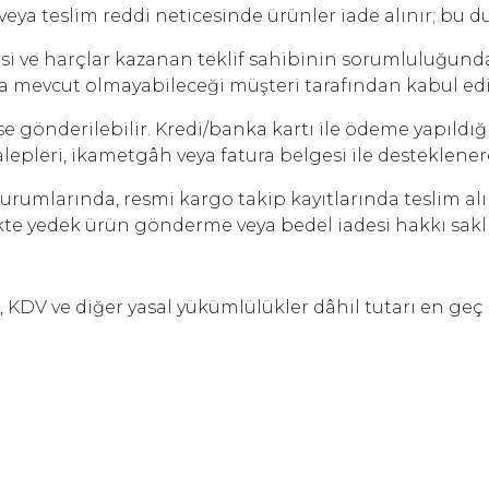
eya teslim reddi neticesinde ürünler iade alınır; bu 
si ve harçlar kazanan teklif sahibinin sorumluluğund
eya mevcut olmayabileceği müşteri tarafından kabul edil
 gönderilebilir. Kredi/banka kartı ile ödeme yapıldı
k talepleri, ikametgâh veya fatura belgesi ile destekle
 durumlarında, resmi kargo takip kayıtlarında teslim 
kte yedek ürün gönderme veya bedel iadesi hakkı saklı
mi, KDV ve diğer yasal yükümlülükler dâhil tutarı en ge