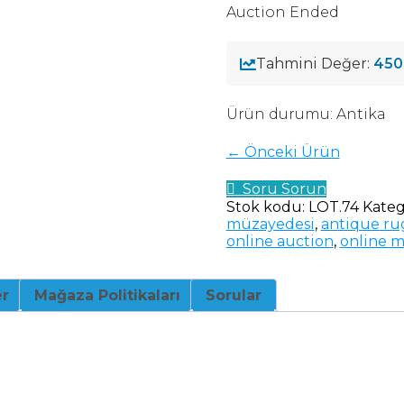
Auction Ended
Tahmini Değer:
450
Ürün durumu:
Antika
← Önceki Ürün
Soru Sorun
Stok kodu:
LOT.74
Kateg
müzayedesi
,
antique ru
online auction
,
online 
er
Mağaza Politikaları
Sorular