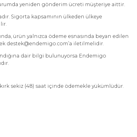
durumda yeniden gönderim ücreti müşteriye aittir.
adır. Sigorta kapsamının ülkeden ülkeye
ir.
ğında, ürün yalnızca ödeme esnasında beyan edilen
nerek destek@endemigo.com’a iletilmelidir.
alındığına dair bilgi bulunuyorsa Endemigo
dır.
ç kırk sekiz (48) saat içinde ödemekle yükümlüdür.