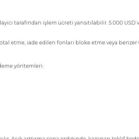
ıcı tarafından işlem ücreti yansıtılabilir. 5.000 USD v
 etme, iade edilen fonları bloke etme veya benzer ü
ödeme yöntemleri:
lır. Açık arttırma sona erdiğinde, kazanan teklif bed