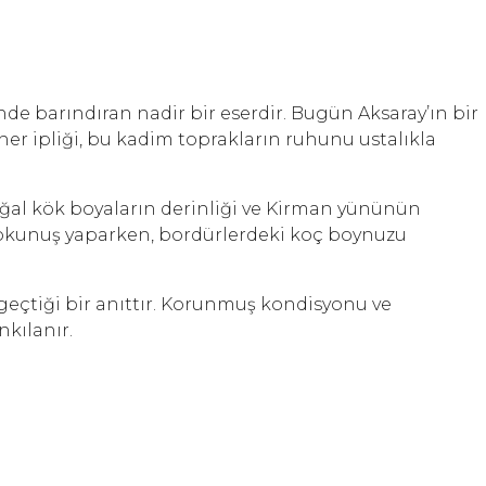
inde barındıran nadir bir eserdir. Bugün Aksaray’ın bir
her ipliği, bu kadim toprakların ruhunu ustalıkla
oğal kök boyaların derinliği ve Kirman yününün
 dokunuş yaparken, bordürlerdeki koç boynuzu
e geçtiği bir anıttır. Korunmuş kondisyonu ve
kılanır.