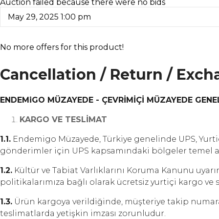
Auction failed because there were no bids
May 29, 2025 1:00 pm
No more offers for this product!
Cancellation / Return / Exch
ENDEMiGO MÜZAYEDE - ÇEVRİMİÇİ MÜZAYEDE GENE
KARGO VE TESLİMAT
1.1.
Endemigo Müzayede, Türkiye genelinde UPS, Yurtiçi 
gönderimler için UPS kapsamındaki bölgeler temel alı
1.2.
Kültür ve Tabiat Varlıklarını Koruma Kanunu uyarı
politikalarımıza bağlı olarak ücretsiz yurtiçi kargo ve 
1.3.
Ürün kargoya verildiğinde, müşteriye takip numarası
teslimatlarda yetişkin imzası zorunludur.