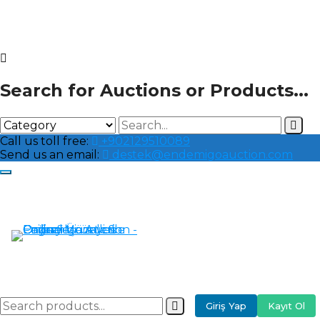
Search for Auctions or Products...
Call us toll free:
+902129510089
Send us an email:
destek@endemigoauction.com
Giriş Yap
Kayıt Ol