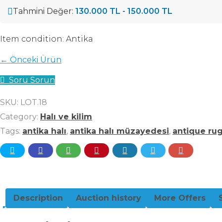
Tahmini Değer:
130.000 TL - 150.000 TL
Item condition:
Antika
← Önceki Ürün
Soru Sorun
SKU:
LOT.18
Category:
Halı ve kilim
Tags:
antika halı
,
antika halı müzayedesi
,
antique ru
Description
Auction history
More Offers