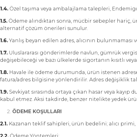
1.4.
Özel taşıma veya ambalajlama talepleri, Endemigo M
1.5.
Ödeme alındıktan sonra, mücbir sebepler hariç, ürün
alternatif çözüm önerileri sunulur.
1.6.
Yanlış beyan edilen adres, alıcının bulunmaması ve
1.7.
Uluslararası gönderimlerde navlun, gümrük vergis
değişebileceği ve bazı ülkelerde sigortanın kısıtlı ve
1.8.
Havale ile ödeme durumunda, ürün istenen adrese 
fatura/adres bilgisine yönlendirilir. Adres değişiklik
1.9.
Sevkiyat sırasında ortaya çıkan hasar veya kayıp 
kabul etmez. Aksi takdirde, benzer nitelikte yedek ür
ÖDEME KOŞULLARI
2.1.
Kazanan teklif sahipleri, ürün bedelini; alıcı prim
2.2.
Ödeme Yöntemleri: