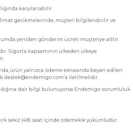
ığında karşılanabilir.
imat gecikmelerinde, müşteri bilgilendirilir ve
urumda yeniden gönderim ücreti müşteriye aittir.
dır. Sigorta kapsamının ülkeden ülkeye
r.
ında, ürün yalnızca ödeme esnasında beyan edilen
erek destek@endemigo.com’a iletilmelidir.
lındığına dair bilgi bulunuyorsa Endemigo sorumluluk
 kırk sekiz (48) saat içinde ödemekle yükümlüdür.