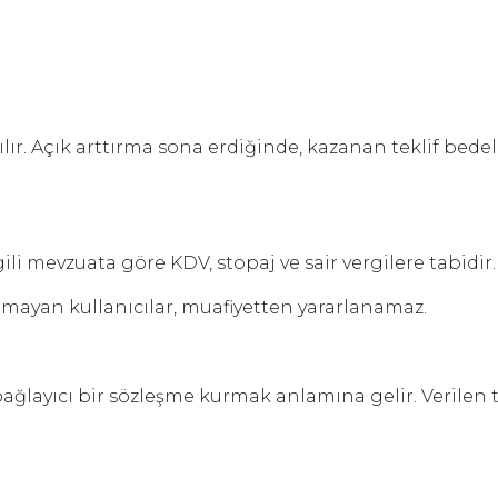
ır. Açık arttırma sona erdiğinde, kazanan teklif bede
li mevzuata göre KDV, stopaj ve sair vergilere tabidir.
nmayan kullanıcılar, muafiyetten yararlanamaz.
ğlayıcı bir sözleşme kurmak anlamına gelir. Verilen te