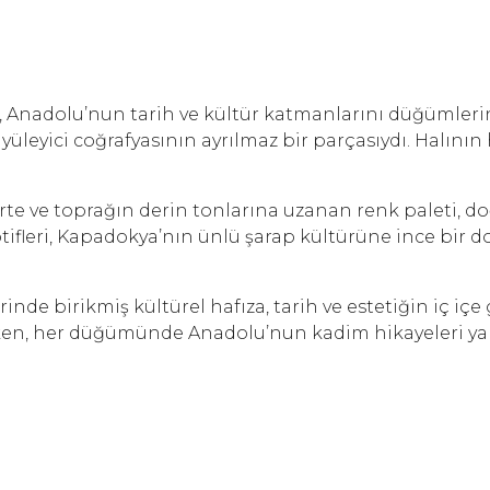
ıran, Anadolu’nun tarih ve kültür katmanlarını düğümler
leyici coğrafyasının ayrılmaz bir parçasıydı. Halının 
rte ve toprağın derin tonlarına uzanan renk paleti, d
tifleri, Kapadokya’nın ünlü şarap kültürüne ince bir
inde birikmiş kültürel hafıza, tarih ve estetiğin iç iç
irken, her düğümünde Anadolu’nun kadim hikayeleri yan