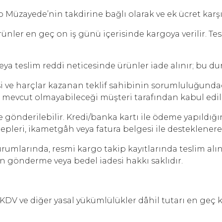
üzayede’nin takdirine bağlı olarak ve ek ücret karşıl
ler en geç on iş günü içerisinde kargoya verilir. Tesl
ya teslim reddi neticesinde ürünler iade alınır; bu d
i ve harçlar kazanan teklif sahibinin sorumluluğunda
ya mevcut olmayabileceği müşteri tarafından kabul edili
gönderilebilir. Kredi/banka kartı ile ödeme yapıldığ
 talepleri, ikametgâh veya fatura belgesi ile desteklen
durumlarında, resmi kargo takip kayıtlarında teslim a
ün gönderme veya bedel iadesi hakkı saklıdır.
i, KDV ve diğer yasal yükümlülükler dâhil tutarı en geç