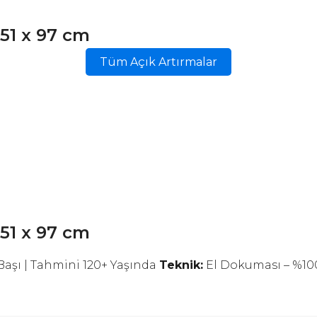
 51 x 97 cm
Tüm Açık Artırmalar
 51 x 97 cm
 Başı | Tahmini 120+ Yaşında
Teknik:
El Dokuması – %10