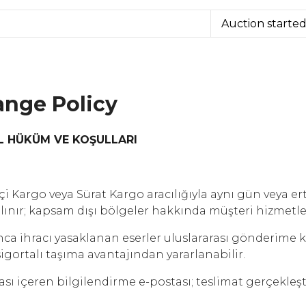
Auction starte
ange Policy
L HÜKÜM VE KOŞULLARI
Kargo veya Sürat Kargo aracılığıyla aynı gün veya erte
nır; kapsam dışı bölgeler hakkında müşteri hizmetler
nca ihracı yasaklanan eserler uluslararası gönderime 
sigortalı taşıma avantajından yararlanabilir.
 içeren bilgilendirme e-postası; teslimat gerçekleştiğ