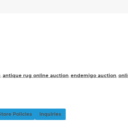
g
,
antique rug online auction
,
endemigo auction
,
onl
Store Policies
Inquiries